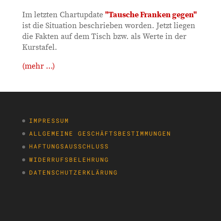
Im letzten Chartupdate
"Tausche Franken gegen"
ist die Situation beschrieben worden. Jetzt liegen
die Fakten auf dem Tisch bzw. als Werte in der
Kurstafel.
(mehr …)
IMPRESSUM
ALLGEMEINE GESCHÄFTSBESTIMMUNGEN
HAFTUNGSAUSSCHLUSS
WIDERRUFSBELEHRUNG
DATENSCHUTZERKLÄRUNG