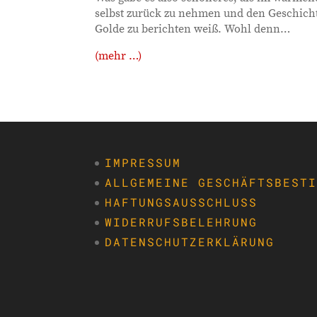
selbst zurück zu nehmen und den Geschich
Golde zu berichten weiß. Wohl denn…
(mehr …)
IMPRESSUM
ALLGEMEINE GESCHÄFTSBEST
HAFTUNGSAUSSCHLUSS
WIDERRUFSBELEHRUNG
DATENSCHUTZERKLÄRUNG