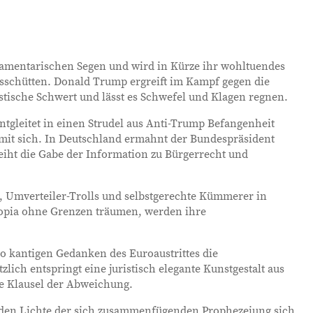
lamentarischen Segen und wird in Kürze ihr wohltuendes
sschütten. Donald Trump ergreift im Kampf gegen die
stische Schwert und lässt es Schwefel und Klagen regnen.
tgleitet in einen Strudel aus Anti-Trump Befangenheit
 mit sich. In Deutschland ermahnt der Bundespräsident
eiht die Gabe der Information zu Bürgerrecht und
 Umverteiler-Trolls und selbstgerechte Kümmerer in
opia ohne Grenzen träumen, werden ihre
 so kantigen Gedanken des Euroaustrittes die
lich entspringt eine juristisch elegante Kunstgestalt aus
ie Klausel der Abweichung.
nden Lichte der sich zusammenfügenden Prophezeiung sich