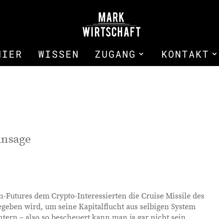
HIER
WISSEN
ZUGANG
KONTAKT
Ansage
-Futures dem Crypto-Interessierten die Cruise Missile des
geben wird, um seine Kapitalflucht aus selbigen System
tern – also so bescheuert kann man ja gar nicht sein.