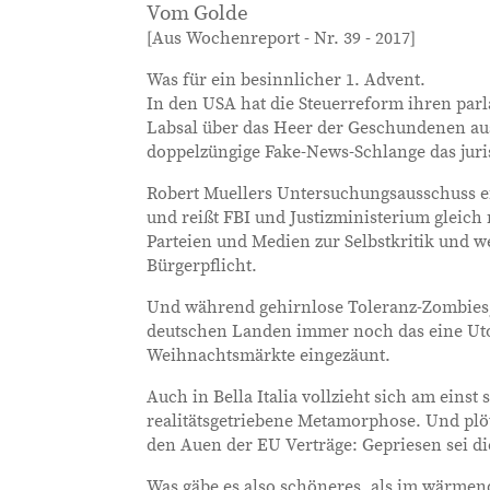
Vom Golde
[Aus Wochenreport - Nr. 39 - 2017]
Was für ein besinnlicher 1. Advent.
In den USA hat die Steuerreform ihren par
Labsal über das Heer der Geschundenen au
doppelzüngige Fake-News-Schlange das juri
Robert Muellers Untersuchungsausschuss en
und reißt FBI und Justizministerium gleich
Parteien und Medien zur Selbstkritik und w
Bürgerpflicht.
Und während gehirnlose Toleranz-Zombies,
deutschen Landen immer noch das eine Ut
Weihnachtsmärkte eingezäunt.
Auch in Bella Italia vollzieht sich am einst
realitätsgetriebene Metamorphose. Und plötz
den Auen der EU Verträge: Gepriesen sei d
Was gäbe es also schöneres, als im wärme