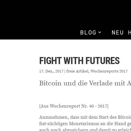
BLOG
NEU 
FIGHT WITH FUTURES
17. Dez., 2017
|
freie Artikel
,
Wochenreports 2017
Bitcoin und die Verlade mit 
[Aus Wochenreport Nr. 40 - 2017]
Anzunehmen, dass mit dem Start des Bitcoin
fiat-süchtigen Monetarismus an die Hand ge
auch noch abzusichern und damit zu erleich