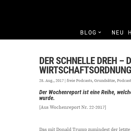
BLOG
NEU 
DER SCHNELLE DREH – 
WIRTSCHAFTSORDNUN
28. Aug., 2017
|
freie Podcasts
,
Grundsätze
,
Podcas
Der Wochenreport ist eine Reihe, wel
wurde.
[Aus Wochenreport Nr. 22-2017]
Das mit Donald Trump zumindest der letzte e