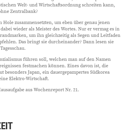
stischen Welt- und Wirtschaftsordnung schreiten kann,
 ohne Zentralbank?
son Hole zusammensetzten, um eben über genau jenen
 dabei wieder als Meister des Wortes. Nur er vermag es in
brandmarken, um ihn gleichzeitig als Segen und Leitfaden
fehlen. Das bringt sie durcheinander? Dann lesen sie
n Tagesschau.
zialismus führen soll, welchen man auf den Namen
Ereignissen festmachen können. Eines davon ist, die
eut besonders Japan, ein dauergepampertes Südkorea
eine Elektro-Wirtschaft.
ausaufgabe aus Wochenreport Nr. 21.
ZEIT