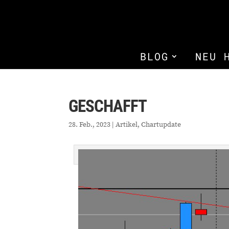
BLOG
NEU 
GESCHAFFT
28. Feb., 2023
|
Artikel
,
Chartupdate