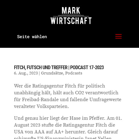
Seite wählen
FITCH, FUTSCH UND TREFFER | PODCAST 17-2023
6. Aug., 2023
|
Grundsätze
,
Podcasts
Wer die Ratingagentur Fitch für politisch
unabhängig hält, hält auch CO2 verantwortlich
für Freibad-Randale und fallende Umfragewerte
veralteter Volksparteien.
Und genau hier liegt der Hase im Pfeffer. Am 01.
August 2023 stufte die Ratingagentur Fitch die
USA von AAA auf AA+ herunter. Gleich darauf
schimpfte US-Finanzministerin Janet Yellen