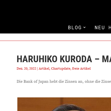
BLOG
NEU 
HARUHIKO KURODA – M
Dez. 20, 2022
|
Artikel
,
Chartupdate
,
freie Artikel
Die Bank of Japan hebt die Zinsen an, ohne die Zin