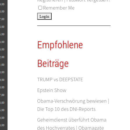
Remember Me
Empfohlene
Beiträge
TRUMP vs DEEPSTATE
Epstein Show
Obama-Verschwörung bewiesen |
Die Top 10 des DNI-Reports
Geheimdienst überführt Obama
des Hochverrates | Obamagate