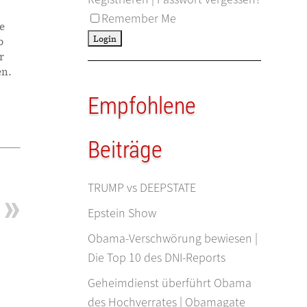
Remember Me
e
b
r
en.
Empfohlene
Beiträge
TRUMP vs DEEPSTATE
Epstein Show
Obama-Verschwörung bewiesen |
Die Top 10 des DNI-Reports
Geheimdienst überführt Obama
des Hochverrates | Obamagate