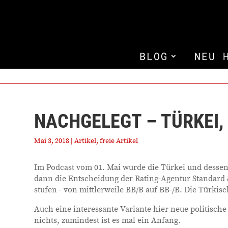
BLOG
NEU 
NACHGELEGT – TÜRKEI
Mai 3, 2018
|
Artikel
,
freie Artikel
Im Podcast vom 01. Mai wurde die Türkei und desse
dann die Entscheidung der Rating-Agentur Standard 
stufen - von mittlerweile BB/B auf BB-/B. Die Türkisch
Auch eine interessante Variante hier neue politische 
nichts, zumindest ist es mal ein Anfang.