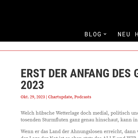
BLOG
NEU 
ERST DER ANFANG DES 
2023
Okt. 29, 2023
|
Chartupdate
,
Podcasts
Welch hübsche Wetterlage doch medial, politisch un
tosenden Sturmfluten ganz genau hinschaut, kann in 
Wenn er das Land der Ahnungslosen erreicht, dann 
der Lage der Not ist es eben stets das ALLE und WIR.